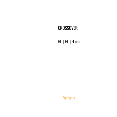
CROSSOVER
CROSSOVER
60 | 60 | 4 cm
Acryl auf Leinwand | acrylic on canvas
2022
Vorname