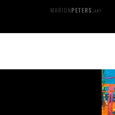
MARION
PETERS.
ART