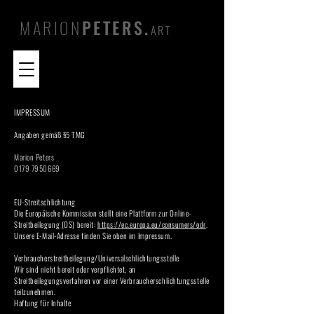
MARION
PETERS.
ART
IMPRESSUM
Angaben gemäß §5 TMG
Marion Peters
0179 7950669
EU-Streitschlichtung
Die Europäische Kommission stellt eine Plattform zur Online-
Streitbeilegung (OS) bereit:
https://ec.europa.eu/consumers/odr
.
Unsere E-Mail-Adresse finden Sie oben im Impressum.
Verbraucher­streit­beilegung/Universal­schlichtungs­stelle
Wir sind nicht bereit oder verpflichtet, an
Streitbeilegungsverfahren vor einer Verbraucherschlichtungsstelle
teilzunehmen.
Haftung für Inhalte