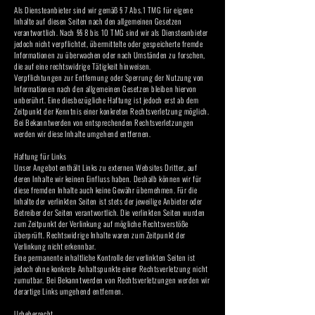
Als Diensteanbieter sind wir gemäß § 7 Abs.1 TMG für eigene
Inhalte auf diesen Seiten nach den allgemeinen Gesetzen
verantwortlich. Nach §§ 8 bis 10 TMG sind wir als Diensteanbieter
jedoch nicht verpflichtet, übermittelte oder gespeicherte fremde
Informationen zu überwachen oder nach Umständen zu forschen,
die auf eine rechtswidrige Tätigkeit hinweisen.
Verpflichtungen zur Entfernung oder Sperrung der Nutzung von
Informationen nach den allgemeinen Gesetzen bleiben hiervon
unberührt. Eine diesbezügliche Haftung ist jedoch erst ab dem
Zeitpunkt der Kenntnis einer konkreten Rechtsverletzung möglich.
Bei Bekanntwerden von entsprechenden Rechtsverletzungen
werden wir diese Inhalte umgehend entfernen.
Haftung für Links
Unser Angebot enthält Links zu externen Websites Dritter, auf
deren Inhalte wir keinen Einfluss haben. Deshalb können wir für
diese fremden Inhalte auch keine Gewähr übernehmen. Für die
Inhalte der verlinkten Seiten ist stets der jeweilige Anbieter oder
Betreiber der Seiten verantwortlich. Die verlinkten Seiten wurden
zum Zeitpunkt der Verlinkung auf mögliche Rechtsverstöße
überprüft. Rechtswidrige Inhalte waren zum Zeitpunkt der
Verlinkung nicht erkennbar.
Eine permanente inhaltliche Kontrolle der verlinkten Seiten ist
jedoch ohne konkrete Anhaltspunkte einer Rechtsverletzung nicht
zumutbar. Bei Bekanntwerden von Rechtsverletzungen werden wir
derartige Links umgehend entfernen.
Urheberrecht