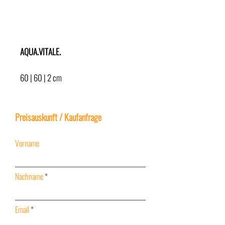
AQUA.VITALE.
AQUA.VITALE.
60 | 60 | 2 cm
Acryl auf Leinwand | acrylic on canvas
2021
Preisauskunft / Kaufanfrage
Vorname
Nachname
Email