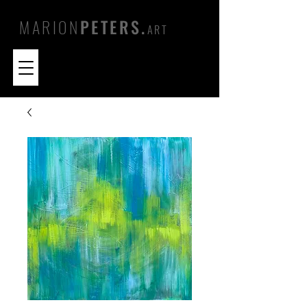
MARION
PETERS.
ART