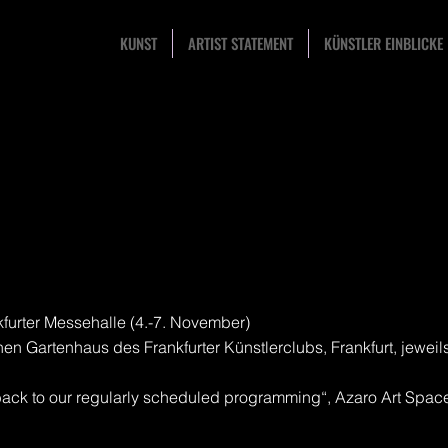
KUNST
ARTIST STATEMENT
KÜNSTLER EINBLICKE
CV
nkfurter Messehalle (4.-7. November)
en Gartenhaus des Frankfurter Künstlerclubs, Frankfurt, jewei
ck to our regularly scheduled programming“, Azaro Art Spac