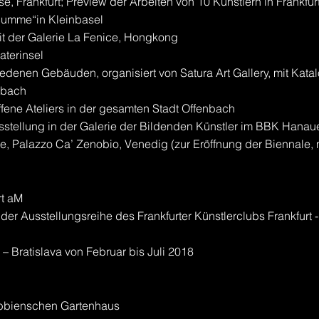
se, Frankfurt; Preview der Arbeiten von 10 Künstlern in Frankfu
„Summe“in Kleinbasel
mit der Galerie La Fenice, Hongkong
aterinsel
iedenen Gebäuden, organisiert von Satura Art Gallery, mit Kata
nbach
ffene Ateliers in der gesamten Stadt Offenbach
sstellung in der Galerie der Bildenden Künstler im BBK Hanau
 Palazzo Ca’ Zenobio, Venedig (zur Eröffnung der Biennale, 
rt aM
l der Ausstellungsreihe des Frankfurter Künstlerclubs Frankfurt 
 – Bratislava von Februar bis Juli 2018
ebbienschen Gartenhaus