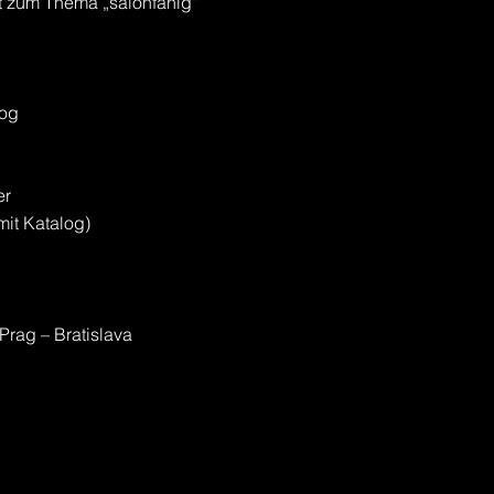
rt zum Thema „salonfähig“
log
er
mit Katalog)
-Prag – Bratislava